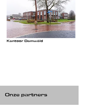
Kantoor Damwâld
Haadwei 51a, 9104 BC Damwâld
Er zijn oplaadpunten aanwezig voor uw
elektrische auto op het parkeerterrein
naast het pand. Daarnaast is er
voldoende parkeergelegenheid voor,
naast en achter het pand.
Onze partners