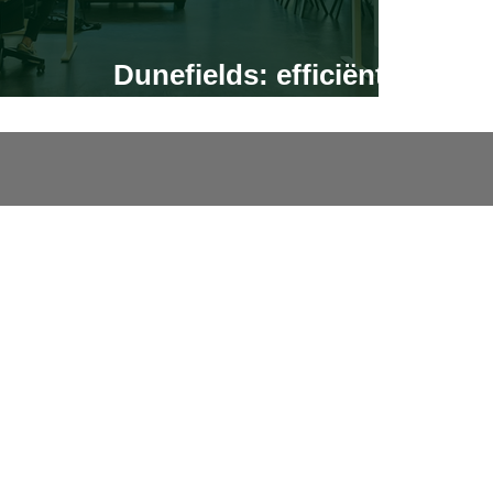
Dunefields: efficiënter
projectmanagement
Over BC3S
Over ons
Contact
Insights
Privacybeleid
Algemene voorwaarden