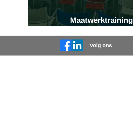
Maatwerktraining 
Raadsma IJzerhan
Volg ons
Sectoren
High-tech & IT
Bouw & Techniek
Automotive
Aerospace & Defense
© Copyright BC3S | Partners in Productivity 
2025