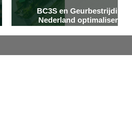
BC3S en Geurbestrijding
 de
Nederland optimaliseren
ive
samen tenderprocessen
Wat we doen
Interim management
Engineering & Support
Consultancy
Training
2021-