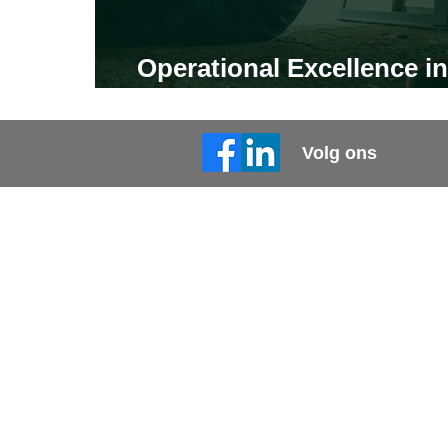
Operational Excellence in
automot
Volg ons
Sectoren
High-tech & IT
Bouw & Techniek
Automotive
Aerospace & Defense
© Copyright BC3S | Partners in Productivity 
2025