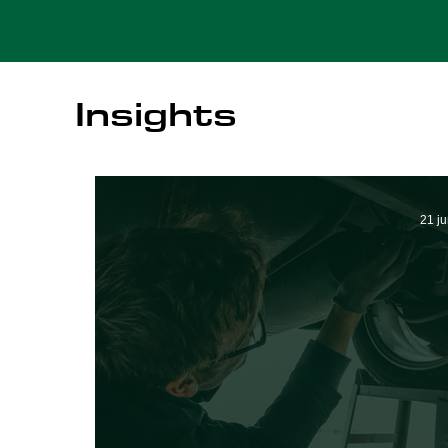
Insights
21 j