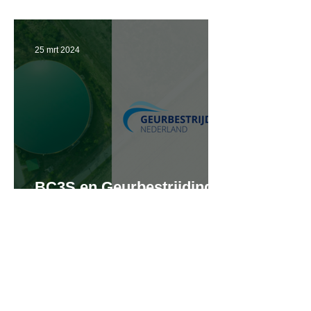
de automotive
25 mrt 2024
BC3S en Geurbestrijding
Nederland optimaliseren
samen tenderprocessen
Volg ons
Sectoren