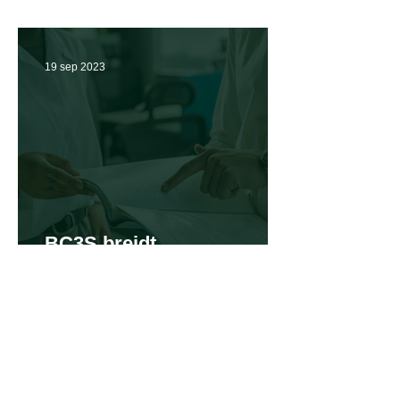
samen tenderprocessen
19 sep 2023
BC3S breidt
dienstverlening uit naar
advies bij het winnen van
aanbestedingen
Volg ons
Sectoren