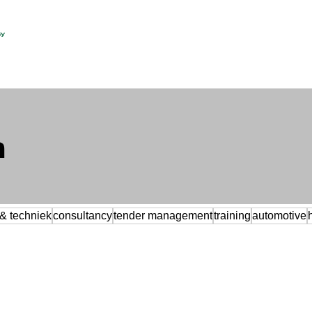
n
& techniek
consultancy
tender management
training
automotive