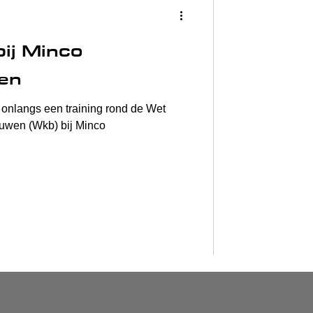
bij Minco
en
onlangs een training rond de Wet
ouwen (Wkb) bij Minco