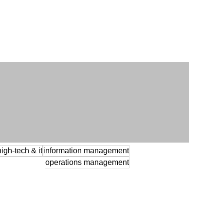
high-tech & it
information management
operations management