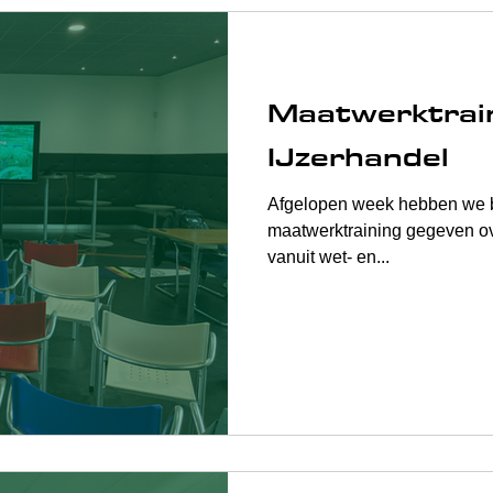
Maatwerktrai
IJzerhandel
Afgelopen week hebben we bij IJzerhandel Raadsm
maatwerktraining gegeven ove
vanuit wet- en...